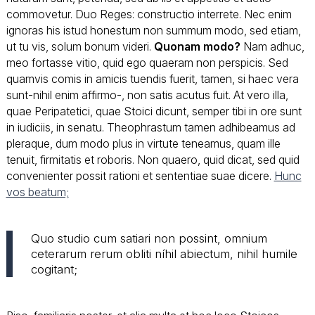
commovetur. Duo Reges: constructio interrete. Nec enim
ignoras his istud honestum non summum modo, sed etiam,
ut tu vis, solum bonum videri.
Quonam modo?
Nam adhuc,
meo fortasse vitio, quid ego quaeram non perspicis. Sed
quamvis comis in amicis tuendis fuerit, tamen, si haec vera
sunt-nihil enim affirmo-, non satis acutus fuit. At vero illa,
quae Peripatetici, quae Stoici dicunt, semper tibi in ore sunt
in iudiciis, in senatu. Theophrastum tamen adhibeamus ad
pleraque, dum modo plus in virtute teneamus, quam ille
tenuit, firmitatis et roboris. Non quaero, quid dicat, sed quid
convenienter possit rationi et sententiae suae dicere.
Hunc
vos beatum;
Quo studio cum satiari non possint, omnium
ceterarum rerum obliti níhil abiectum, nihil humile
cogitant;